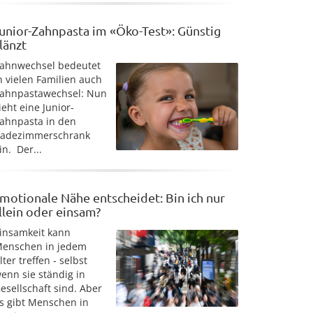
unior-Zahnpasta im «Öko-Test»: Günstig
länzt
ahnwechsel bedeutet
n vielen Familien auch
ahnpastawechsel: Nun
ieht eine Junior-
ahnpasta in den
adezimmerschrank
in. Der...
motionale Nähe entscheidet: Bin ich nur
llein oder einsam?
insamkeit kann
enschen in jedem
lter treffen - selbst
enn sie ständig in
esellschaft sind. Aber
s gibt Menschen in