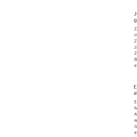
J
g
Z
i
Z
z
Z
B
e
E
a
E
M
A
w
G
e