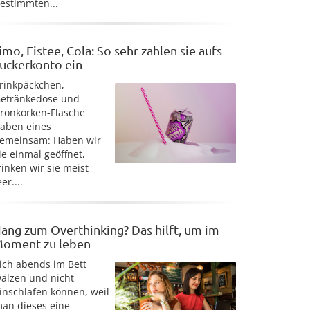
estimmten...
imo, Eistee, Cola: So sehr zahlen sie aufs
uckerkonto ein
rinkpäckchen,
etränkedose und
ronkorken-Flasche
aben eines
emeinsam: Haben wir
ie einmal geöffnet,
rinken wir sie meist
eer....
ang zum Overthinking? Das hilft, um im
oment zu leben
ich abends im Bett
älzen und nicht
inschlafen können, weil
an dieses eine